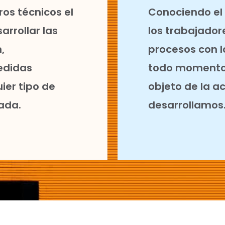
ros técnicos el
Conociendo el
rrollar las
los trabajado
,
procesos con 
edidas
todo momento,
ier tipo de
objeto de la a
ada.
desarrollamos