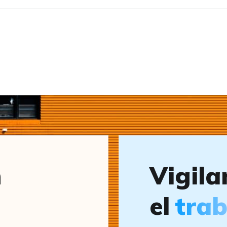
n
Vigila
el
trab