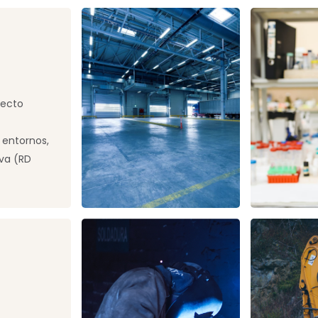
fecto
 entornos,
iva (RD