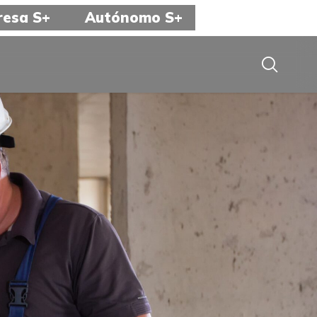
esa S+
Autónomo S+