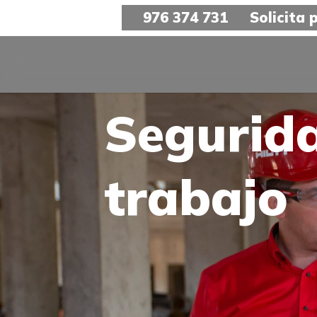
976 374 731
Solicita
Vigilanc
trabajo