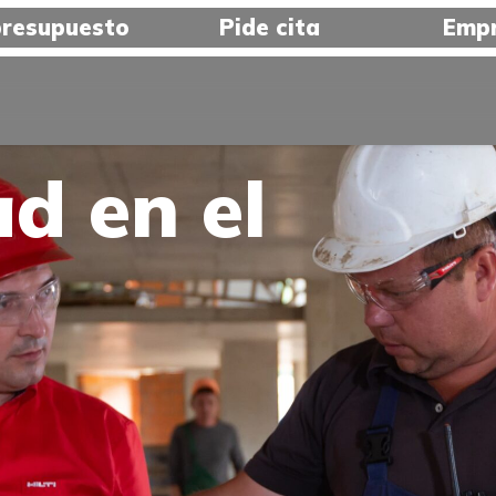
 presupuesto
Pide cita
Empr
ia en el